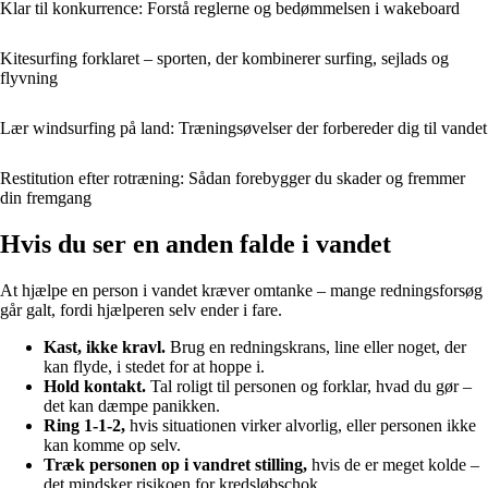
Klar til konkurrence: Forstå reglerne og bedømmelsen i wakeboard
Kitesurfing forklaret – sporten, der kombinerer surfing, sejlads og
flyvning
Lær windsurfing på land: Træningsøvelser der forbereder dig til vandet
Restitution efter rotræning: Sådan forebygger du skader og fremmer
din fremgang
Hvis du ser en anden falde i vandet
At hjælpe en person i vandet kræver omtanke – mange redningsforsøg
går galt, fordi hjælperen selv ender i fare.
Kast, ikke kravl.
Brug en redningskrans, line eller noget, der
kan flyde, i stedet for at hoppe i.
Hold kontakt.
Tal roligt til personen og forklar, hvad du gør –
det kan dæmpe panikken.
Ring 1-1-2,
hvis situationen virker alvorlig, eller personen ikke
kan komme op selv.
Træk personen op i vandret stilling,
hvis de er meget kolde –
det mindsker risikoen for kredsløbschok.