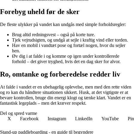
Forebyg uheld før de sker
De fleste ulykker på vandet kan undgås med simple forholdsregler:
Brug altid redningsvest – også på korte ture.
Tjek vejrudsigten, og undgå at sejle i kraftig vind eller torden.
Hav en mobil i vandtæt pose og fortæl nogen, hvor du sejler
hen.
Øv dig i at falde i og komme op igen under kontrollerede
forhold – det giver tryghed, hvis det en dag sker for alvor.
Ro, omtanke og forberedelse redder liv
At falde i vandet er en ubehagelig oplevelse, men med den rette viden
og ro kan du håndtere situationen sikkert. Husk, at det vigtigste er at
bevare kontrollen, bruge din energi klogt og tænke klart. Vandet er en
fantastisk legeplads – men det kræver respekt.
Del og spred varme
X
Facebook
Instagram
LinkedIn
YouTube
Pin
Stand-up paddleboarding - en guide til begyndere