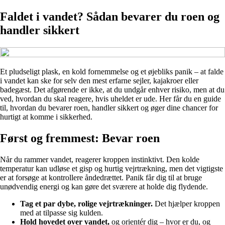
Faldet i vandet? Sådan bevarer du roen og
handler sikkert
Et pludseligt plask, en kold fornemmelse og et øjebliks panik – at falde
i vandet kan ske for selv den mest erfarne sejler, kajakroer eller
badegæst. Det afgørende er ikke, at du undgår enhver risiko, men at du
ved, hvordan du skal reagere, hvis uheldet er ude. Her får du en guide
til, hvordan du bevarer roen, handler sikkert og øger dine chancer for
hurtigt at komme i sikkerhed.
Først og fremmest: Bevar roen
Når du rammer vandet, reagerer kroppen instinktivt. Den kolde
temperatur kan udløse et gisp og hurtig vejrtrækning, men det vigtigste
er at forsøge at kontrollere åndedrættet. Panik får dig til at bruge
unødvendig energi og kan gøre det sværere at holde dig flydende.
Tag et par dybe, rolige vejrtrækninger.
Det hjælper kroppen
med at tilpasse sig kulden.
Hold hovedet over vandet,
og orientér dig – hvor er du, og