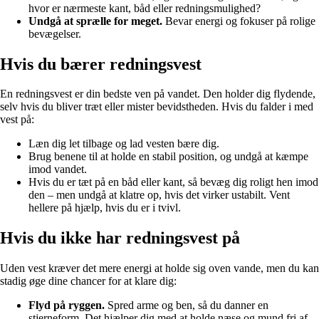
hvor er nærmeste kant, båd eller redningsmulighed?
Undgå at sprælle for meget.
Bevar energi og fokuser på rolige
bevægelser.
Hvis du bærer redningsvest
En redningsvest er din bedste ven på vandet. Den holder dig flydende,
selv hvis du bliver træt eller mister bevidstheden. Hvis du falder i med
vest på:
Læn dig let tilbage og lad vesten bære dig.
Brug benene til at holde en stabil position, og undgå at kæmpe
imod vandet.
Hvis du er tæt på en båd eller kant, så bevæg dig roligt hen imod
den – men undgå at klatre op, hvis det virker ustabilt. Vent
hellere på hjælp, hvis du er i tvivl.
Hvis du ikke har redningsvest på
Uden vest kræver det mere energi at holde sig oven vande, men du kan
stadig øge dine chancer for at klare dig:
Flyd på ryggen.
Spred arme og ben, så du danner en
stjerneform. Det hjælper dig med at holde næse og mund fri af