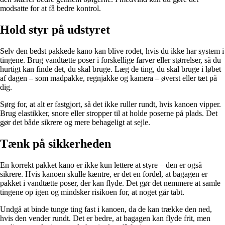
modsatte for at få bedre kontrol.
Hold styr på udstyret
Selv den bedst pakkede kano kan blive rodet, hvis du ikke har system i
tingene. Brug vandtætte poser i forskellige farver eller størrelser, så du
hurtigt kan finde det, du skal bruge. Læg de ting, du skal bruge i løbet
af dagen – som madpakke, regnjakke og kamera – øverst eller tæt på
dig.
Sørg for, at alt er fastgjort, så det ikke ruller rundt, hvis kanoen vipper.
Brug elastikker, snore eller stropper til at holde poserne på plads. Det
gør det både sikrere og mere behageligt at sejle.
Tænk på sikkerheden
En korrekt pakket kano er ikke kun lettere at styre – den er også
sikrere. Hvis kanoen skulle kæntre, er det en fordel, at bagagen er
pakket i vandtætte poser, der kan flyde. Det gør det nemmere at samle
tingene op igen og mindsker risikoen for, at noget går tabt.
Undgå at binde tunge ting fast i kanoen, da de kan trække den ned,
hvis den vender rundt. Det er bedre, at bagagen kan flyde frit, men