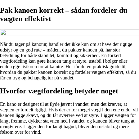
Pak kanoen korrekt – sådan fordeler du
vægten effektivt
Når du tager på kanotur, handler det ikke kun om at have det rigtige
udstyr og en god rute – måden, du pakker kanoen på, har stor
betydning for både stabilitet, komfort og sikkerhed. En forkert
vægtfordeling kan gøre kanoen tung at styre, ustabil i bølger eller
endda øge risikoen for at kæntre. Her får du en praktisk guide til,
hvordan du pakker kanoen korrekt og fordeler vægten effektivt, så du
får en tryg og behagelig tur på vandet.
Hvorfor vægtfordeling betyder noget
En kano er designet til at flyde jævnt i vandet, men det kræver, at
vægten er fordelt rigtigt. Hvis der er for meget vægt i den ene ende, vil
kanoen ligge skævt, og du får sværere ved at styre. Ligger vægten for
langt fremme, dykker stævnen ned i vandet, og kanoen bliver tung at
manøvrere. Ligger den for langt bagud, bliver den ustabil og mere
følsom over for vind.