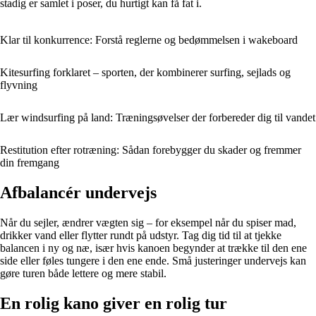
stadig er samlet i poser, du hurtigt kan få fat i.
Klar til konkurrence: Forstå reglerne og bedømmelsen i wakeboard
Kitesurfing forklaret – sporten, der kombinerer surfing, sejlads og
flyvning
Lær windsurfing på land: Træningsøvelser der forbereder dig til vandet
Restitution efter rotræning: Sådan forebygger du skader og fremmer
din fremgang
Afbalancér undervejs
Når du sejler, ændrer vægten sig – for eksempel når du spiser mad,
drikker vand eller flytter rundt på udstyr. Tag dig tid til at tjekke
balancen i ny og næ, især hvis kanoen begynder at trække til den ene
side eller føles tungere i den ene ende. Små justeringer undervejs kan
gøre turen både lettere og mere stabil.
En rolig kano giver en rolig tur