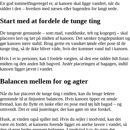
En god tommelfingerregel er, at kanoen skal ligge vandret, når du
sidder i den – hverken med næsen eller bagenden for langt nede.
Start med at fordele de tunge ting
De tungeste genstande – som mad, vanddunke, telt og kogegrej – skal
placeres lavt og tæt på midten af kanoen. Det sænker tyngdepunktet og
gør kanoen mere stabil. Brug gerne en vandtæt tønde eller pose til de
tunge ting, så de ikke bliver våde, hvis der kommer vand ind i kanoen.
Hvis I er to personer, kan I fordele vægten, så den ene sidder lidt foran
midten og den anden lidt bagved. Justér placeringen af bagagen, indtil
kanoen ligger jævnt i vandet.
Balancen mellem for og agter
Når du har placeret de tunge ting i midten, kan du bruge lettere
genstande til at finjustere balancen. Hvis kanoen tipper en smule
fremad, kan du flytte en taske eller en pose med tøj lidt bagud – og
omvendt. Det er små justeringer, der kan gøre en stor forskel.
Husk, at vinden også spiller ind. Hvis du sejler i modvind, kan det
være en fordel, at kanoens forende ligger en anelse lavere i vandet, så
den skærer bedre gennem bølgerne. I medvind kan du gøre det