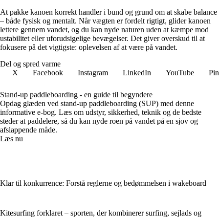
At pakke kanoen korrekt handler i bund og grund om at skabe balance
– både fysisk og mentalt. Når vægten er fordelt rigtigt, glider kanoen
lettere gennem vandet, og du kan nyde naturen uden at kæmpe mod
ustabilitet eller uforudsigelige bevægelser. Det giver overskud til at
fokusere på det vigtigste: oplevelsen af at være på vandet.
Del og spred varme
X
Facebook
Instagram
LinkedIn
YouTube
Pin
Stand-up paddleboarding - en guide til begyndere
Opdag glæden ved stand-up paddleboarding (SUP) med denne
informative e-bog. Læs om udstyr, sikkerhed, teknik og de bedste
steder at paddelere, så du kan nyde roen på vandet på en sjov og
afslappende måde.
Læs nu
Klar til konkurrence: Forstå reglerne og bedømmelsen i wakeboard
Kitesurfing forklaret – sporten, der kombinerer surfing, sejlads og