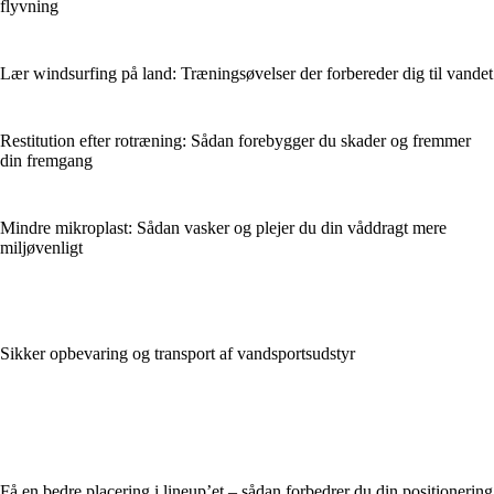
flyvning
Lær windsurfing på land: Træningsøvelser der forbereder dig til vandet
Restitution efter rotræning: Sådan forebygger du skader og fremmer
din fremgang
Mindre mikroplast: Sådan vasker og plejer du din våddragt mere
miljøvenligt
Sikker opbevaring og transport af vandsportsudstyr
Få en bedre placering i lineup’et – sådan forbedrer du din positionering